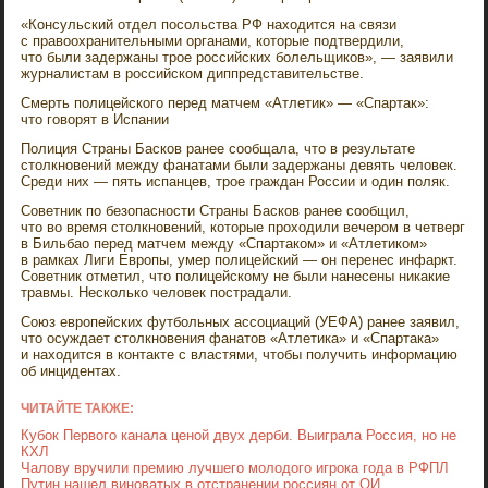
«Консульский отдел посольства РФ находится на связи
с правоохранительными органами, которые подтвердили,
что были задержаны трое российских болельщиков», — заявили
журналистам в российском диппредставительстве.
Смерть полицейского перед матчем «Атлетик» — «Спартак»:
что говорят в Испании
Полиция Страны Басков ранее сообщала, что в результате
столкновений между фанатами были задержаны девять человек.
Среди них — пять испанцев, трое граждан России и один поляк.
Советник по безопасности Страны Басков ранее сообщил,
что во время столкновений, которые проходили вечером в четверг
в Бильбао перед матчем между «Спартаком» и «Атлетиком»
в рамках Лиги Европы, умер полицейский — он перенес инфаркт.
Советник отметил, что полицейскому не были нанесены никакие
травмы. Несколько человек пострадали.
Союз европейских футбольных ассоциаций (УЕФА) ранее заявил,
что осуждает столкновения фанатов «Атлетика» и «Спартака»
и находится в контакте с властями, чтобы получить информацию
об инцидентах.
ЧИТАЙТЕ ТАКЖЕ:
Кубок Первого канала ценой двух дерби. Выиграла Россия, но не
КХЛ
Чалову вручили премию лучшего молодого игрока года в РФПЛ
Путин нашел виноватых в отстранении россиян от ОИ