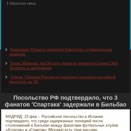
Обратная связь
Криштиану Роналду попросил Барселону о чемпионском
коридоре
Борис Майоров: На ОИ едут люди из четвертого звена СКА!
Эксперты в недоумении
Зубков: Сборная России по скелетону показала достойный
результат на ЧЕ
Посольство РФ подтвердило, что 3
фанатов 'Спартака' задержали в Бильбао
МАДРИД, 23 фев -. Российское посольство в Испании
подтвердило, что среди задержанных полицией после
столкновений в Бильбао между фанатами футбольных клубов
«Атлетик» и «Спартак» (Москва) есть трое россиян.