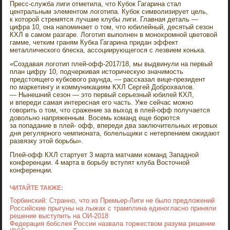
Пресс-служба лиги отметила, что Кубок Гагарина стал
центральным элементом логотипа. Кубок символизирует цель,
к которой стремятся лучшие клубы лиги. Главная деталь —
цифра 10, она напоминает о том, что юбилейный, десятый сезон
КХЛ в самом разгаре. Логотип выполнен в монохромной цветовой
гамме, четким граням Кубка Гагарина придан эффект
металлического блеска, ассоциирующегося с лезвием конька.
«Создавая логотип плей-офф-2017/18, мы выдвинули на первый
план цифру 10, подчеркивая историческую значимость
предстоящего кубкового раунда, — рассказал вице-президент
по маркетингу и коммуникациям КХЛ Сергей Доброхвалов.
— Нынешний сезон — это первый серьезный юбилей КХЛ,
и впереди самая интересная его часть. Уже сейчас можно
говорить о том, что сражение за выход в плей-офф получается
довольно напряженным. Восемь команд еще борются
за попадание в плей- офф, впереди два заключительных игровых
дня регулярного чемпионата, болельщики с нетерпением ожидают
развязку этой борьбы».
Плей-офф КХЛ стартует 3 марта матчами команд Западной
конференции. 4 марта в борьбу вступят клуба Восточной
конференции.
ЧИТАЙТЕ ТАКЖЕ:
Торбинский: Странно, что из Премьер-Лиги не было предложений
Российские прыгуны на лыжах с трамплина единогласно приняли
решение выступить на ОИ-2018
Федерация бобслея России назвала торжеством разума решение