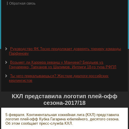
Обратная связь
Руководство ФК Тосно продолжает доверять тренеру команды
Парфенову
Возьмет ли Каррера реванш у Манчини? Бердыев vs
Гончаренко, Тарханов vs Шалимов. Интриги 18-го тура РФПЛ
Ты чего прикалываешься? Жесткие диалоги российских
керлингистов
КХЛ представила логотип плей-офф
сезона-2017/18
5 февраля. Континентальная хоккейная лига (КХЛ) представила
логотип плей-офф Кубка Гагарина юбилейного, десятого сезона.
Об этом сообщает пресс-служба КХЛ.