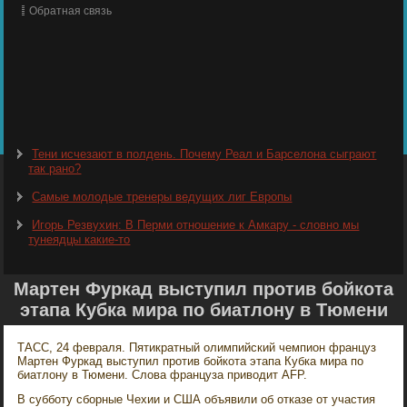
Обратная связь
Тени исчезают в полдень. Почему Реал и Барселона сыграют
так рано?
Самые молодые тренеры ведущих лиг Европы
Игорь Резвухин: В Перми отношение к Амкару - словно мы
тунеядцы какие-то
Мартен Фуркад выступил против бойкота
этапа Кубка мира по биатлону в Тюмени
ТАСС, 24 февраля. Пятикратный олимпийский чемпион француз
Мартен Фуркад выступил против бойкота этапа Кубка мира по
биатлону в Тюмени. Слова француза приводит AFP.
В субботу сборные Чехии и США объявили об отказе от участия