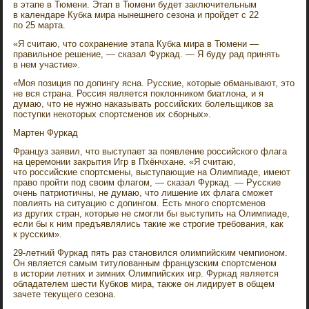
в этапе в Тюмени. Этап в Тюмени будет заключительным
в календаре Кубка мира нынешнего сезона и пройдет с 22
по 25 марта.
«Я считаю, что сохранение этапа Кубка мира в Тюмени —
правильное решение, — сказал Фуркад. — Я буду рад принять
в нем участие».
«Моя позиция по допингу ясна. Русские, которые обманывают, это
не вся страна. Россия является поклонником биатлона, и я
думаю, что не нужно наказывать российских болельщиков за
поступки некоторых спортсменов их сборных».
Мартен Фуркад
Француз заявил, что выступает за появление российского флага
на церемонии закрытия Игр в Пхёнчхане. «Я считаю,
что российские спортсмены, выступающие на Олимпиаде, имеют
право пройти под своим флагом, — сказал Фуркад. — Русские
очень патриотичны, не думаю, что лишение их флага сможет
повлиять на ситуацию с допингом. Есть много спортсменов
из других стран, которые не смогли бы выступить на Олимпиаде,
если бы к ним предъявлялись такие же строгие требования, как
к русским».
29-летний Фуркад пять раз становился олимпийским чемпионом.
Он является самым титулованным французским спортсменом
в истории летних и зимних Олимпийских игр. Фуркад является
обладателем шести Кубков мира, также он лидирует в общем
зачете текущего сезона.