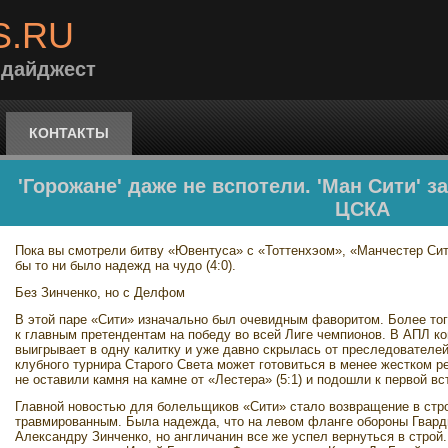
S.RU
 дайджест
КОНТАКТЫ
'Горожане' даже не вспотели. 'Ман Сити' з
ЦСКА
Пока вы смотрели битву «Ювентуса» с «Тоттенхэом», «Манчестер Сит
бы то ни было надежд на чудо (4:0).
Без Зинченко, но с Делфом
В этой паре «Сити» изначально был очевидным фаворитом. Более тог
к главным претендентам на победу во всей Лиге чемпионов. В АПЛ к
выигрывает в одну калитку и уже давно скрылась от преследователей 
клубного турнира Старого Света может готовиться в менее жестком 
не оставили камня на камне от «Лестера» (5:1) и подошли к первой в
Главной новостью для болельщиков «Сити» стало возвращение в стр
травмированным. Была надежда, что на левом фланге обороны Гвард
Александру Зинченко, но англичанин все же успел вернуться в строй