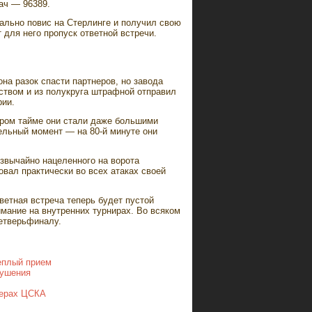
ач — 96389.
вально повис на Стерлинге и получил свою
для него пропуск ответной встречи.
на разок спасти партнеров, но завода
рством и из полукруга штрафной отправил
рии.
втором тайме они стали даже большими
ельный момент — на 80-й минуте они
езвычайно нацеленного на ворота
вал практически во всех атаках своей
ветная встреча теперь будет пустой
мание на внутренних турнирах. Во всяком
четверьфиналу.
теплый прием
рушения
ферах ЦСКА