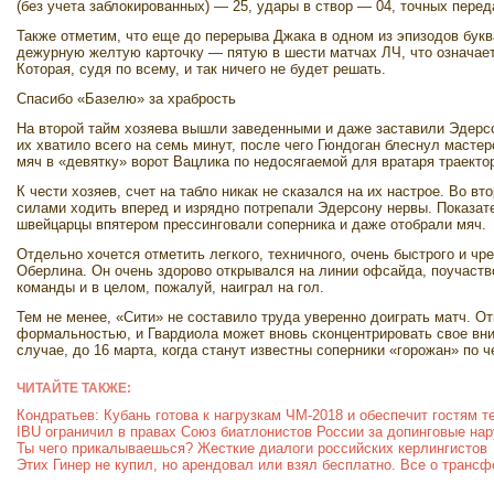
(без учета заблокированных) — 25, удары в створ — 04, точных перед
Также отметим, что еще до перерыва Джака в одном из эпизодов бук
дежурную желтую карточку — пятую в шести матчах ЛЧ, что означает 
Которая, судя по всему, и так ничего не будет решать.
Спасибо «Базелю» за храбрость
На второй тайм хозяева вышли заведенными и даже заставили Эдерсо
их хватило всего на семь минут, после чего Гюндоган блеснул масте
мяч в «девятку» ворот Вацлика по недосягаемой для вратаря траекто
К чести хозяев, счет на табло никак не сказался на их настрое. Во 
силами ходить вперед и изрядно потрепали Эдерсону нервы. Показат
швейцарцы впятером прессинговали соперника и даже отобрали мяч.
Отдельно хочется отметить легкого, техничного, очень быстрого и чр
Оберлина. Он очень здорово открывался на линии офсайда, поучаство
команды и в целом, пожалуй, наиграл на гол.
Тем не менее, «Сити» не составило труда уверенно доиграть матч. От
формальностью, и Гвардиола может вновь сконцентрировать свое вни
случае, до 16 марта, когда станут известны соперники «горожан» по 
ЧИТАЙТЕ ТАКЖЕ:
Кондратьев: Кубань готова к нагрузкам ЧМ-2018 и обеспечит гостям 
IBU ограничил в правах Союз биатлонистов России за допинговые на
Ты чего прикалываешься? Жесткие диалоги российских керлингистов
Этих Гинер не купил, но арендовал или взял бесплатно. Все о транс