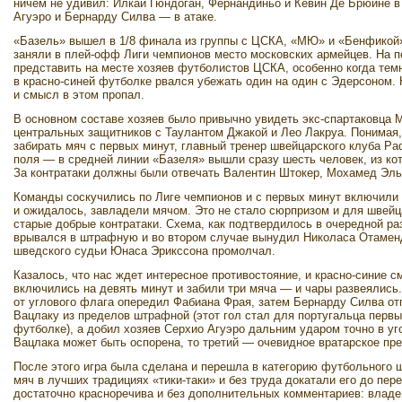
ничем не удивил: Илкай Гюндоган, Фернандиньо и Кевин Де Брюйне в
Агуэро и Бернарду Силва — в атаке.
«Базель» вышел в 1/8 финала из группы с ЦСКА, «МЮ» и «Бенфикой»
заняли в плей-офф Лиги чемпионов место московских армейцев. На 
представить на месте хозяев футболистов ЦСКА, особенно когда т
в красно-синей футболке рвался убежать один на один с Эдерсоном. 
и смысл в этом пропал.
В основном составе хозяев было привычно увидеть экс-спартаковца М
центральных защитников с Таулантом Джакой и Лео Лакруа. Понимая, 
забирать мяч с первых минут, главный тренер швейцарского клуба Р
поля — в средней линии «Базеля» вышли сразу шесть человек, из кот
За контратаки должны были отвечать Валентин Штокер, Мохамед Эль
Команды соскучились по Лиге чемпионов и с первых минут включили в
и ожидалось, завладели мячом. Это не стало сюрпризом и для швейц
старые добрые контратаки. Схема, как подтвердилось в очередной р
врывался в штрафную и во втором случае вынудил Николаса Отаменд
шведского судьи Юнаса Эрикссона промолчал.
Казалось, что нас ждет интересное противостояние, и красно-синие с
включились на девять минут и забили три мяча — и чары развеялись
от углового флага опередил Фабиана Фрая, затем Бернарду Силва о
Вацлаку из пределов штрафной (этот гол стал для португальца первы
футболке), а добил хозяев Серхио Агуэро дальним ударом точно в уго
Вацлака может быть оспорена, то третий — очевидное вратарское пр
После этого игра была сделана и перешла в категорию футбольного ш
мяч в лучших традициях «тики-таки» и без труда докатали его до пер
достаточно красноречива и без дополнительных комментариев: влад