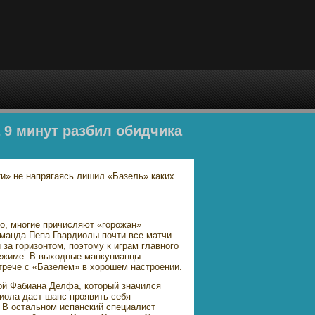
а 9 минут разбил обидчика
и» не напрягаясь лишил «Базель» каких
о, многие причисляют «горожан»
оманда Пепа Гвардиолы почти все матчи
за горизонтом, поэтому к играм главного
режиме. В выходные манкунианцы
стрече с «Базелем» в хорошем настроении.
ой Фабиана Делфа, который значился
иола даст шанс проявить себя
. В остальном испанский специалист