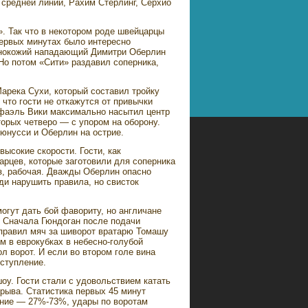
 средней линии, Рахим Стерлинг, Серхио
. Так что в некотором роде швейцарцы
первых минутах было интересно
емнокожий нападающий Димитри Оберлин
Но потом «Сити» раздавил соперника,
арека Сухи, который составил тройку
что гости не откажутся от привычки
афаэль Вики максимально насытил центр
орых четверо — с упором на оборону.
юнусси и Оберлин на острие.
ысокие скорости. Гости, как
арцев, которые заготовили для соперника
аз, рабочая. Дважды Оберлин опасно
и нарушить правила, но свисток
могут дать бой фавориту, но англичане
. Сначала Гюндоган после подачи
тправил мяч за шиворот вратарю Томашу
м в еврокубках в небесно-голубой
л ворот. И если во втором голе вина
еступление.
оу. Гости стали с удовольствием катать
ерыва. Статистика первых 45 минут
ение — 27%-73%, удары по воротам