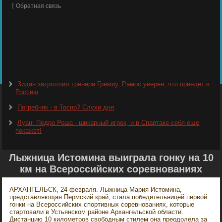
Обратная связь
Зидан затроллил тренера Гремиу. Рамос уверен, что приедет в
Россию
Погребняк - в Тосно? Слухи дня
Луан: Педро Роша - шикарный игрок, и в Спартаке себя еще
покажет!
Лыжница Истомина выиграла гонку на 10
км на Всероссийских соревнованиях
АРХАНГЕЛЬСК, 24 февраля. Лыжница Мария Истомина,
представляющая Пермский край, стала победительницей первой
гонки на Всероссийских спортивных соревнованиях, которые
стартовали в Устьянском районе Архангельской области.
Дистанцию 10 километров свободным стилем она преодолела за