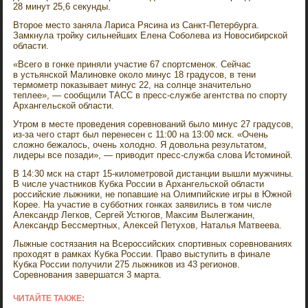
28 минут 25,6 секунды.
Второе место заняла Лариса Рясина из Санкт-Петербурга.
Замкнула тройку сильнейших Елена Соболева из Новосибирской
области.
«Всего в гонке приняли участие 67 спортсменок. Сейчас
в устьянской Малиновке около минус 18 градусов, в тени
термометр показывает минус 22, на солнце значительно
теплее», — сообщили ТАСС в пресс-службе агентства по спорту
Архангельской области.
Утром в месте проведения соревнований было минус 27 градусов,
из-за чего старт был перенесен с 11:00 на 13:00 мск. «Очень
сложно бежалось, очень холодно. Я довольна результатом,
лидеры все позади», — приводит пресс-служба слова Истоминой.
В 14:30 мск на старт 15-километровой дистанции вышли мужчины.
В числе участников Кубка России в Архангельской области
российские лыжники, не попавшие на Олимпийские игры в Южной
Корее. На участие в субботних гонках заявились в том числе
Александр Легков, Сергей Устюгов, Максим Вылегжанин,
Александр Бессмертных, Алексей Петухов, Наталья Матвеева.
Лыжные состязания на Всероссийских спортивных соревнованиях
проходят в рамках Кубка России. Право выступить в финале
Кубка России получили 275 лыжников из 43 регионов.
Соревнования завершатся 3 марта.
ЧИТАЙТЕ ТАКЖЕ: