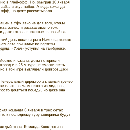
ию в плей-офф. Но, обыграв 10 января
забыли вкус побед. А ведь команда
й-офф, но даже рассчитывала
ашен в Уфу явно не для того, чтобы
акта Баньоли рассказывал о том,
и даже готовы вложиться в новый зал.
етий день после игры в Нижневартовске
ем сете при ничье по партиям.
дряд. «Урал» уступил на тай-брейке,
Москве и Казани, дома потерпели
город и в 25-м туре не смогли взять
но в той игре выглядели доигровщики
 Генеральный директор и главный тренер
заявлять на матч никого из лидеров,
росто добиться победы, но даже она
ская команда 6 января в трех сетах
 что к последнему туру соперники будут
каждый шанс. Команда Константина