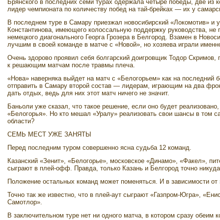
Брянского в последних семи турах одержала четыре победы, две из 
лидер чемпионата по количеству побед на тай-брейках — их у самар
В последнем туре в Самару приезжал новосибирский «Локомотив» и 
Константинова, имеющего колоссальную поддержку руководства, не п
немецкого диагонального Георга Грозера в Белгород. Взамен в Ново
лучшим в своей команде в матче с «Новой», но хозяева играли именн
Очень здорово проявил себя болгарский доигровщик Тодор Скримов,
к решающим матчам после травмы плеча.
«Нова» наверняка выйдет на матч с «Белогорьем» как на пос­ледний 
отправить в Самару второй состав — лидерам, играющим на два фрон
дать отдых, ведь для них этот матч ничего не значит.
Баньоли уже сказал, что такое решение, если оно будет реализовано
«Белогорья». Но кто мешал «Уралу» реализовать свои шансы в том с
области?
СЕМЬ МЕСТ УЖЕ ЗАНЯТЫ
Перед последним туром совершенно ясна судьба 12 команд.
Казанский «Зенит», «Белогорье», московское «Динамо», «Факел», пит
сыграют в плей-офф. Правда, только Казань и Белгород точно никуда 
Положение остальных команд может поменяться. И в зависимости от 
Точно так же известно, что в плей-аут сыграют «Газпром-Югра», «Ен
Самотлор».
В заключительном туре нет ни одного матча, в котором сразу обе­им 