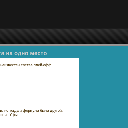
а на одно место
 неизвестен состав плей-офф.
и, но тогда и формула была другой.
л» из Уфы.