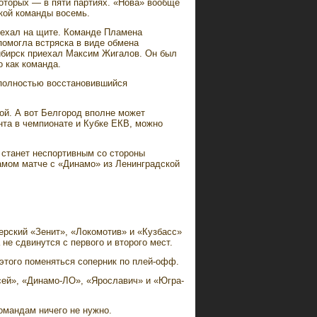
которых — в пяти партиях. «Нова» вообще
ской команды восемь.
уехал на щите. Команде Пламена
омогла встряска в виде обмена
сибирск приехал Максим Жигалов. Он был
о как команда.
 полностью восстановившийся
бой. А вот Белгород вполне может
та в чемпионате и Кубке ЕКВ, можно
, станет неспортивным со стороны
амом матче с «Динамо» из Ленинградской
ерский «Зенит», «Локомотив» и «Кузбасс»
не сдвинутся с первого и второго мест.
этого поменяться соперник по плей-офф.
исей», «Динамо-ЛО», «Ярославич» и «Югра-
командам ничего не нужно.