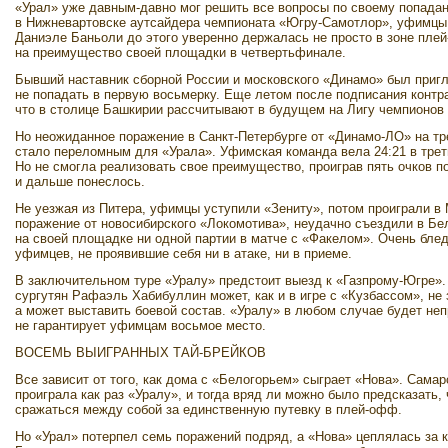
«Урал» уже давным-давно мог решить все вопросы по своему попадан
в Нижневартовске аутсайдера чемпионата «Югру-Самотлор», уфимцы 
Даниэле Баньоли до этого уверенно держалась не просто в зоне пле
на преимущест­во своей площадки в четвертьфинале.
Бывший наставник сборной России и московского «Динамо» был пригл
не попадать в первую восьмерку. Еще летом после подписания контр
что в столице Башкирии рассчитывают в будущем на Лигу чемпионов 
Но неожиданное поражение в Санкт-Петербурге от «Динамо-ЛО» на тр
стало переломным для «Урала». Уфимская команда вела 24:21 в треть
Но не смогла реализовать свое преимущество, проиграв пять очков по
и дальше понеслось.
Не уезжая из Питера, уфимцы уступили «Зениту», потом проиграли в 
поражение от новосибирского «Локомотива», неудачно съез­дили в Бел
на своей площадке ни одной партии в матче с «Факелом». Очень блед
уфимцев, не проявившие себя ни в атаке, ни в приеме.
В заключительном туре «Уралу» предстоит выезд к «Газпрому-Югре».
сургутян Рафаэль Хабибуллин может, как и в игре с «Кузбассом», не 
а может выставить боевой состав. «Уралу» в любом случае будет неп
не гарантирует уфимцам восьмое место.
ВОСЕМЬ ВЫИГРАННЫХ ТАЙ-БРЕЙКОВ
Все зависит от того, как дома с «Белогорьем» сыграет «Нова». Самар
проиграла как раз «Уралу», и тогда вряд ли можно было предсказать,
сражаться между собой за единственную путевку в плей-офф.
Но «Урал» потерпел семь поражений подряд, а «Нова» цеплялась за 