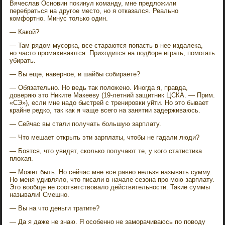
Вячеслав Основин покинул команду, мне предложили
перебраться на другое место, но я отказался. Реально
комфортно. Минус только один.
— Какой?
— Там рядом мусорка, все стараются попасть в нее издалека,
но часто промахиваются. Приходится на подборе играть, помогать
убирать.
— Вы еще, наверное, и шайбы собираете?
— Обязательно. Но ведь так положено. Иногда я, правда,
доверяю это Никите Макееву (19-летний защитник ЦСКА. — Прим.
«СЭ»), если мне надо быстрей с тренировки уйти. Но это бывает
крайне редко, так как я чаще всего на занятии задерживаюсь.
— Сейчас вы стали получать большую зарплату.
— Что мешает открыть эти зарплаты, чтобы не гадали люди?
— Боятся, что увидят, сколько получают те, у кого статистика
плохая.
— Может быть. Но сейчас мне все равно нельзя называть сумму.
Но меня удивляло, что писали в начале сезона про мою зарплату.
Это вообще не соответствовало действительности. Такие суммы
называли! Смешно.
— Вы на что деньги тратите?
— Да я даже не знаю. Я особенно не заморачиваюсь по поводу