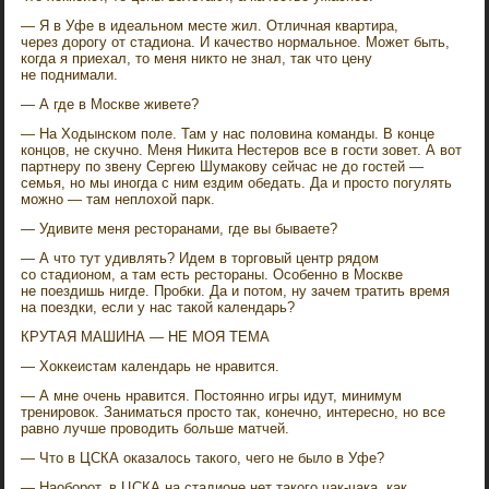
— Я в Уфе в идеальном месте жил. Отличная квартира,
через дорогу от стадиона. И качество нормальное. Может быть,
когда я приехал, то меня никто не знал, так что цену
не поднимали.
— А где в Москве живете?
— На Ходынском поле. Там у нас половина команды. В конце
концов, не скучно. Меня Никита Нестеров все в гости зовет. А вот
партнеру по звену Сергею Шумакову сейчас не до гостей —
семья, но мы иногда с ним ездим обедать. Да и просто погулять
можно — там неплохой парк.
— Удивите меня ресторанами, где вы бываете?
— А что тут удивлять? Идем в торговый центр рядом
со стадионом, а там есть рестораны. Особенно в Москве
не поездишь нигде. Пробки. Да и потом, ну зачем тратить время
на поездки, если у нас такой календарь?
КРУТАЯ МАШИНА — НЕ МОЯ ТЕМА
— Хоккеистам календарь не нравится.
— А мне очень нравится. Постоянно игры идут, минимум
тренировок. Заниматься просто так, конечно, интересно, но все
равно лучше проводить больше матчей.
— Что в ЦСКА оказалось такого, чего не было в Уфе?
— Наоборот, в ЦСКА на стадионе нет такого чак-чака, как