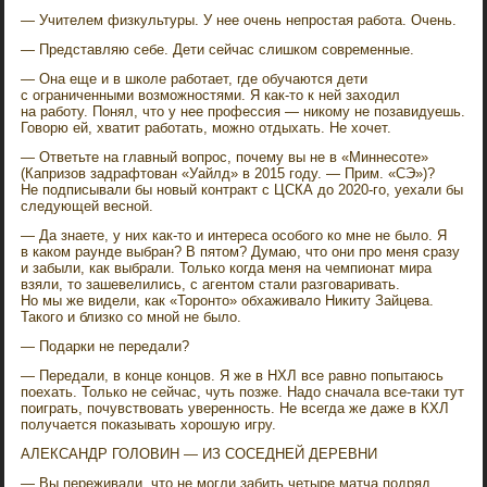
— Учителем физкультуры. У нее очень непростая работа. Очень.
— Представляю себе. Дети сейчас слишком современные.
— Она еще и в школе работает, где обучаются дети
с ограниченными возможностями. Я как-то к ней заходил
на работу. Понял, что у нее профессия — никому не позавидуешь.
Говорю ей, хватит работать, можно отдыхать. Не хочет.
— Ответьте на главный вопрос, почему вы не в «Миннесоте»
(Капризов задрафтован «Уайлд» в 2015 году. — Прим. «СЭ»)?
Не подписывали бы новый контракт с ЦСКА до 2020-го, уехали бы
следующей весной.
— Да знаете, у них как-то и интереса особого ко мне не было. Я
в каком раунде выбран? В пятом? Думаю, что они про меня сразу
и забыли, как выбрали. Только когда меня на чемпионат мира
взяли, то зашевелились, с агентом стали разговаривать.
Но мы же видели, как «Торонто» обхаживало Никиту Зайцева.
Такого и близко со мной не было.
— Подарки не передали?
— Передали, в конце концов. Я же в НХЛ все равно попытаюсь
поехать. Только не сейчас, чуть позже. Надо сначала все-таки тут
поиграть, почувствовать уверенность. Не всегда же даже в КХЛ
получается показывать хорошую игру.
АЛЕКСАНДР ГОЛОВИН — ИЗ СОСЕДНЕЙ ДЕРЕВНИ
— Вы переживали, что не могли забить четыре матча подряд.