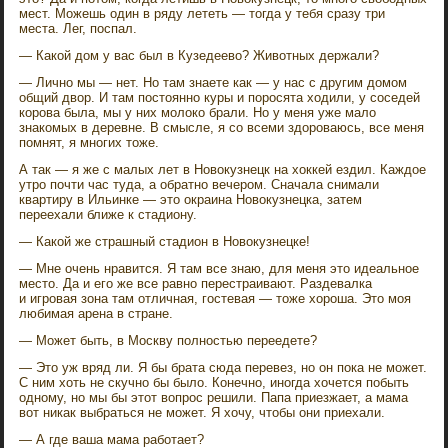
мест. Можешь один в ряду лететь — тогда у тебя сразу три
места. Лег, поспал.
— Какой дом у вас был в Кузедеево? Животных держали?
— Лично мы — нет. Но там знаете как — у нас с другим домом
общий двор. И там постоянно куры и поросята ходили, у соседей
корова была, мы у них молоко брали. Но у меня уже мало
знакомых в деревне. В смысле, я со всеми здороваюсь, все меня
помнят, я многих тоже.
А так — я же с малых лет в Новокузнецк на хоккей ездил. Каждое
утро почти час туда, а обратно вечером. Сначала снимали
квартиру в Ильинке — это окраина Новокузнецка, затем
переехали ближе к стадиону.
— Какой же страшный стадион в Новокузнецке!
— Мне очень нравится. Я там все знаю, для меня это идеальное
место. Да и его же все равно перестраивают. Раздевалка
и игровая зона там отличная, гостевая — тоже хороша. Это моя
любимая арена в стране.
— Может быть, в Москву полностью переедете?
— Это уж вряд ли. Я бы брата сюда перевез, но он пока не может.
С ним хоть не скучно бы было. Конечно, иногда хочется побыть
одному, но мы бы этот вопрос решили. Папа приезжает, а мама
вот никак выбраться не может. Я хочу, чтобы они приехали.
— А где ваша мама работает?