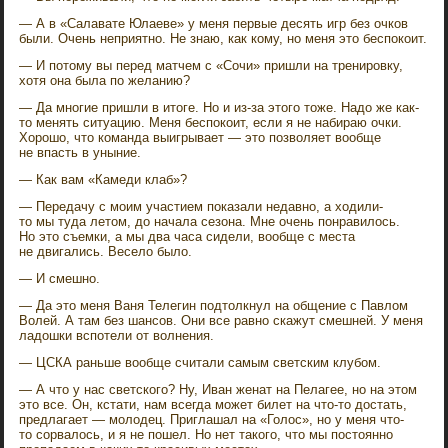
— А в «Салавате Юлаеве» у меня первые десять игр без очков
были. Очень неприятно. Не знаю, как кому, но меня это беспокоит.
— И потому вы перед матчем с «Сочи» пришли на тренировку,
хотя она была по желанию?
— Да многие пришли в итоге. Но и из-за этого тоже. Надо же как-
то менять ситуацию. Меня беспокоит, если я не набираю очки.
Хорошо, что команда выигрывает — это позволяет вообще
не впасть в уныние.
— Как вам «Камеди клаб»?
— Передачу с моим участием показали недавно, а ходили-
то мы туда летом, до начала сезона. Мне очень понравилось.
Но это съемки, а мы два часа сидели, вообще с места
не двигались. Весело было.
— И смешно.
— Да это меня Ваня Телегин подтолкнул на общение с Павлом
Волей. А там без шансов. Они все равно скажут смешней. У меня
ладошки вспотели от волнения.
— ЦСКА раньше вообще считали самым светским клубом.
— А что у нас светского? Ну, Иван женат на Пелагее, но на этом
это все. Он, кстати, нам всегда может билет на что-то достать,
предлагает — молодец. Приглашал на «Голос», но у меня что-
то сорвалось, и я не пошел. Но нет такого, что мы постоянно