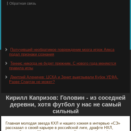
Обратная связь
Получивший необратимое повреждение мозга игрок Аякса
подал признаки сознания
Теннис никогда не будет прежним. С нового года меняются
правила игры
Дмитрий Аленичев: ЦСКА и Зенит выигрывали Кубок УЕФА.
Разве Спартак не может?
Кирилл Капризов: Головин - из соседней
деревни, хотя футбол у нас не самый
сильный
Главная молодая звезда КХЛ и нашего хоккея в интервью «СЭ»
рассказал о своей карьере в российской лиге, драфте НХЛ,