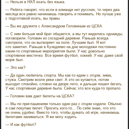
— Нельзя в НХЛ ехать без языка.
— Ребята говорят, что если в команде нет русских, то через два
месяца все равно начинаешь говорить и понимать. Но лучше уже
с подготовкой ехать, вы правы.
— Вы же дружите с Александром Головиным из ЦСКА.
— С ним больше мой брат общается, а мы тут виделись однажды,
поговорили. Головин из соседней деревни. Раньше всегда
смотрели, что он вытворяет на поле. Лучшим был. Я вот
что заметил. Раньше в Кузедеево на дне молодежи постоянно
какие-то спортивные мероприятия были. У нас довольно
спортивное местечко. Все время футбол, хоккей. У нас даже свой
морж был.
— Это как?
— Да один любитель спорта. Мы как-то едем с отцом, зима,
стужа. Смотрим возле реки свет. А это он купается, потом
выходит спокойно, словно на дворе лето, и дальше пошел бегать.
У нас спортивная деревня была. Сейчас это все куда-то пропало.
— Головин вам дает билеты на ЦСКА?
— Мы по приглашениям только один раз с отцом ходили. Обычно
я сам покупаю билет. Просить кого-то… По себе знаю, что это
не очень удобно. Вместо того, чтобы думать об игре, начинаешь
билетами заниматься. Я же могу ходить.
— И как футбол?