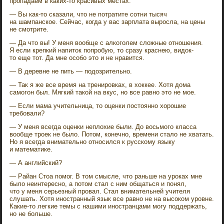
пропадаем в каких-то красивых местах.
— Вы как-то сказали, что не потратите сотни тысяч
на шампанское. Сейчас, когда у вас зарплата выросла, на цены
не смотрите.
— Да что вы! У меня вообще с алкоголем сложные отношения.
Я если крепкий напиток попробую, то сразу краснею, видок-
то еще тот. Да мне особо это и не нравится.
— В деревне не пить — подозрительно.
— Так я же все время на тренировках, в хоккее. Хотя дома
самогон был. Мягкий такой на вкус, но все равно это не мое.
— Если мама учительница, то оценки постоянно хорошие
требовали?
— У меня всегда оценки неплохие были. До восьмого класса
вообще троек не было. Потом, конечно, времени стало не хватать.
Но я всегда внимательно относился к русскому языку
и математике.
— А английский?
— Райан Стоа помог. В том смысле, что раньше на уроках мне
было неинтересно, а потом стал с ним общаться и понял,
что у меня серьезный провал. Стал внимательней учителя
слушать. Хотя иностранный язык все равно не на высоком уровне.
Какие-то легкие темы с нашими иностранцами могу поддержать,
но не больше.