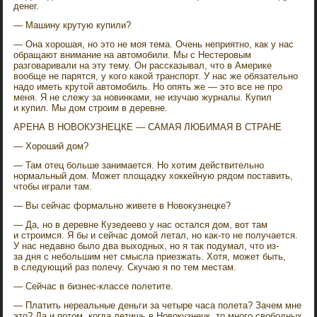
денег.
— Машину крутую купили?
— Она хорошая, но это не моя тема. Очень неприятно, как у нас
обращают внимание на автомобили. Мы с Нестеровым
разговаривали на эту тему. Он рассказывал, что в Америке
вообще не парятся, у кого какой транспорт. У нас же обязательно
надо иметь крутой автомобиль. Но опять же — это все не про
меня. Я не слежу за новинками, не изучаю журналы. Купил
и купил. Мы дом строим в деревне.
АРЕНА В НОВОКУЗНЕЦКЕ — САМАЯ ЛЮБИМАЯ В СТРАНЕ
— Хороший дом?
— Там отец больше занимается. Но хотим действительно
нормальный дом. Может площадку хоккейную рядом поставить,
чтобы играли там.
— Вы сейчас формально живете в Новокузнецке?
— Да, но в деревне Кузедеево у нас остался дом, вот там
и строимся. Я бы и сейчас домой летал, но как-то не получается.
У нас недавно было два выходных, но я так подумал, что из-
за дня с небольшим нет смысла приезжать. Хотя, может быть,
в следующий раз полечу. Скучаю я по тем местам.
— Сейчас в бизнес-классе полетите.
— Платить нереальные деньги за четыре часа полета? Зачем мне
это? Да и потом, когда летишь в Новокузнецк, то много свободных