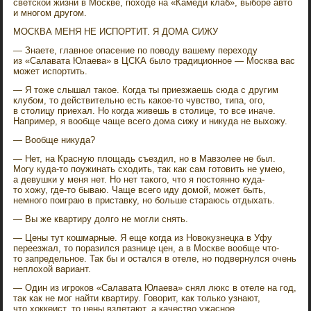
светской жизни в Москве, походе на «Камеди клаб», выборе авто
и многом другом.
МОСКВА МЕНЯ НЕ ИСПОРТИТ. Я ДОМА СИЖУ
— Знаете, главное опасение по поводу вашему переходу
из «Салавата Юлаева» в ЦСКА было традиционное — Москва вас
может испортить.
— Я тоже слышал такое. Когда ты приезжаешь сюда с другим
клубом, то действительно есть какое-то чувство, типа, ого,
в столицу приехал. Но когда живешь в столице, то все иначе.
Например, я вообще чаще всего дома сижу и никуда не выхожу.
— Вообще никуда?
— Нет, на Красную площадь съездил, но в Мавзолее не был.
Могу куда-то поужинать сходить, так как сам готовить не умею,
а девушки у меня нет. Но нет такого, что я постоянно куда-
то хожу, где-то бываю. Чаще всего иду домой, может быть,
немного поиграю в приставку, но больше стараюсь отдыхать.
— Вы же квартиру долго не могли снять.
— Цены тут кошмарные. Я еще когда из Новокузнецка в Уфу
переезжал, то поразился разнице цен, а в Москве вообще что-
то запредельное. Так бы и остался в отеле, но подвернулся очень
неплохой вариант.
— Один из игроков «Салавата Юлаева» снял люкс в отеле на год,
так как не мог найти квартиру. Говорит, как только узнают,
что хоккеист, то цены взлетают, а качество ужасное.