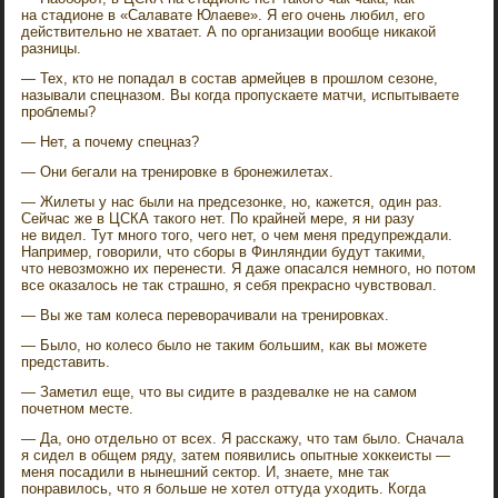
на стадионе в «Салавате Юлаеве». Я его очень любил, его
действительно не хватает. А по организации вообще никакой
разницы.
— Тех, кто не попадал в состав армейцев в прошлом сезоне,
называли спецназом. Вы когда пропускаете матчи, испытываете
проблемы?
— Нет, а почему спецназ?
— Они бегали на тренировке в бронежилетах.
— Жилеты у нас были на предсезонке, но, кажется, один раз.
Сейчас же в ЦСКА такого нет. По крайней мере, я ни разу
не видел. Тут много того, чего нет, о чем меня предупреждали.
Например, говорили, что сборы в Финляндии будут такими,
что невозможно их перенести. Я даже опасался немного, но потом
все оказалось не так страшно, я себя прекрасно чувствовал.
— Вы же там колеса переворачивали на тренировках.
— Было, но колесо было не таким большим, как вы можете
представить.
— Заметил еще, что вы сидите в раздевалке не на самом
почетном месте.
— Да, оно отдельно от всех. Я расскажу, что там было. Сначала
я сидел в общем ряду, затем появились опытные хоккеисты —
меня посадили в нынешний сектор. И, знаете, мне так
понравилось, что я больше не хотел оттуда уходить. Когда