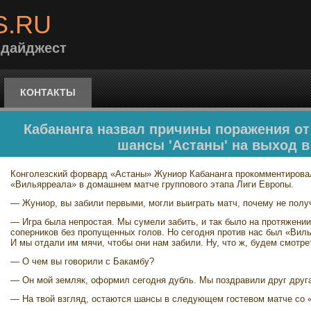
S.RU
 дайджест
КОНТАКТЫ
Кабананга назвал причины поражения от
шансы 'Астаны' на выход 
Конголезский форвард «Астаны» Жуниор Кабананга прокомментировал
«Вильярреала» в домашнем матче группового этапа Лиги Европы.
— Жуниор, вы забили первыми, могли выиграть матч, почему не пол
— Игра была непростая. Мы сумели забить, и так было на протяжении
соперников без пропущенных голов. Но сегодня против нас был «Виль
И мы отдали им мячи, чтобы они нам забили. Ну, что ж, будем смотре
— О чем вы говорили с Бакамбу?
— Он мой земляк, оформил сегодня дубль. Мы поздравили друг друга
— На твой взгляд, остаются шансы в следующем гостевом матче со 