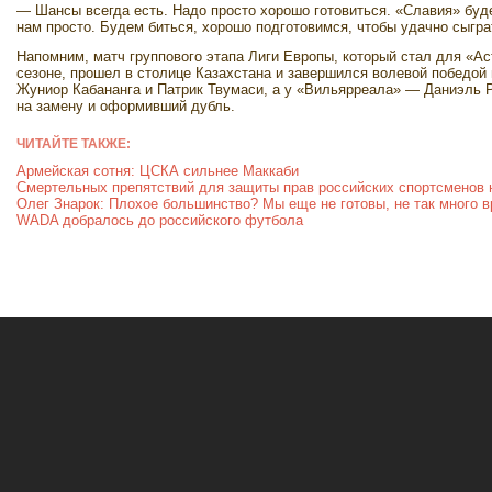
— Шансы всегда есть. Надо просто хорошо готовиться. «Славия» буде
нам просто. Будем биться, хорошо подготовимся, чтобы удачно сыгра
Напомним, матч группового этапа Лиги Европы, который стал для «
сезоне, прошел в столице Казахстана и завершился волевой победой 
Жуниор Кабананга и Патрик Твумаси, а у «Вильярреала» — Даниэль 
на замену и оформивший дубль.
ЧИТАЙТЕ ТАКЖЕ:
Армейская сотня: ЦСКА сильнее Маккаби
Смертельных препятствий для защиты прав российских спортсменов 
Олег Знарок: Плохое большинство? Мы еще не готовы, не так много 
WADA добралось до российского футбола