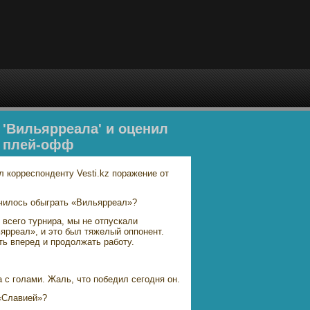
 'Вильярреала' и оценил
в плей-офф
 корреспонденту Vesti.kz поражение от
училось обыграть «Вильярреал»?
 всего турнира, мы не отпускали
ярреал», и это был тяжелый оппонент.
ть вперед и продолжать работу.
 с голами. Жаль, что победил сегодня он.
«Славией»?