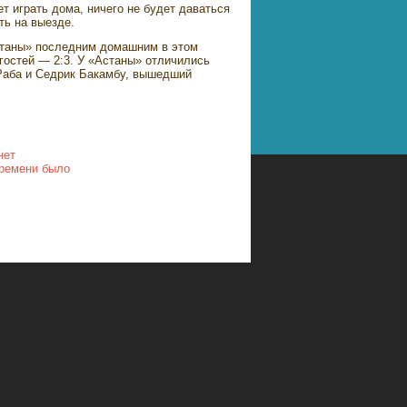
т играть дома, ничего не будет даваться
ть на выезде.
Астаны» последним домашним в этом
гостей — 2:3. У «Астаны» отличились
Раба и Седрик Бакамбу, вышедший
нет
времени было