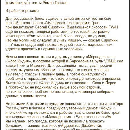
комментирует тесты Ромен Грожан.
В рабочем режиме
Для российских болельщиков главной интригой тестов был
первый выезд нового «Уильямса», на котором в Гран-
при дебютирует Сергей Сироткин. Выдающейся скорости FW41
ещё не показал, гонщики работали по тестовой программе
инженеров. «Учитывая то, какой была погода, не думаю,
что мы могли как следует изучить машину, — сказал Сироткин.
— У нас впереди ещё несколько дней тестов, надеюсь, нам
удастся проехать в нормальных условиях».
Нечем пока похвастаться и другому клиенту «Мерседеса» —
«Форс Индия», в составе которой в Барселоне за руль VJM11 сел
также Никита Мазепин. Для россиянина тесты, увы, прошли
не самым удачным образом: на холодных шинах Мазепин
вылетел с трассы в первый день, а потом обнаружились
проблемы с тормозами, что стоило команде некоторого времени.
Высокой скорости «Форс Индия» не показала — Окон и Перес
в протоколах не поднимались выше восьмой строчки,
но технических проблем не возникало, а инженеры собирали
данные о новом шасси.
Не самыми быстрыми секундами запомнятся эти тесты для «Торо
Россо», зато в Фаэнце празднуют уверенный дебют «Хонды»:
японский мотор не ломался и работал так, словно не было трёх
кошмарных сезонов с «Маклареном». «Единственное о чём
мы жалеем, это погода, которая не позволила проехать
больше», — заявил технический директор Джеймс Ки,
подопечные которого проехали на этой неделе наибольшее число