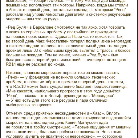
выигрывал, — говорит Алонсо. — К тому же, ещё две команды
помимо нас используют эти моторы. Например, когда мы стояли
в боксах в первый день, остальные команды с моторами “Рено”
работали над управляемостью двигателя и системой рекуперации
энергии — нам это на руку».
«Ред Булл» в Барселоне смотрелся не так ярко, хотя говорить
о каких-то серьёзных проблем у австрийцев не приходится:
на первых порах машины Эдриана Ньюи часто ломаются. Так,
во второй день Макс Ферстаппен потерял полдня из-за неполадок
в системе подачи топлива, а в заключительный день голландец
проехал лишь 30 с небольшим кругов, вылетел с трассы и боксов
больше не покидал. Тем не менее, именно «Ред Булл» был
быстрее всех в первый день испытаний — очевидно, потенциал
RB14 ещё не раскрыт до конца.
Наконец, главным сюрпризом первых тестов можно назвать
«Рено» — у французов не возникло больших технических
проблем, а после четвёртого времени в первый день, кажется,
что R.S.18 может быть существенно быстрее предшественницы.
«Мне кажется, наибольшего прогресса в этом году добьётся
“Рено”, — сказал Тото Вольф, руководитель “Мерседеса”.
— У них есть для этого все ресурсы и пара отличных
амбициозных гонщиков».
Отметим среди приятных неожиданностей и «Хаас». Вплоть
до последнего дня американцы не демонстрировали выдающейся
скорости, на в последний день Кевин Магнуссен едва
не пробился в тройку быстрейших. «Первые ощущения от машины
очень позитивны, больших проблем не возникало. Но в таких
условиях изучить её практически невозможно», — осторожно