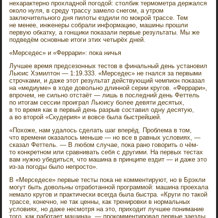
нехарактерно прохладной погодой: столбик термометра держался
около нуля, в среду трассу замело снегом, а утром
заключительного дня пилоты ездили по мокрой трассе. Тем
не менее, инженеры собрали информацию, машины прошли
первую обкатку, а гонщики показали первые результаты. Мы же
подведём основные итоги этих четырёх дней.
«Мерседес» и «Феррари»: пока ничья
Лучшее время предсезонных тестов в финальный день установил
Льюис Хэмилтон — 1:19.333. «Мерседес» не гнался за первыми
строчками, и даже этот результат действующий чемпион показал
на «медиуме» в ходе довольно длинной серии кругов. «Феррари»,
впрочем, не сильно отстаёт — лишь в последний день Феттель
по итогам сессии проиграл Льюису более девяти десятых,
в то время как в первый день разрыв составил одну десятую,
а во второй «Скудерия» и вовсе была быстрейшей.
«Похоже, нам удалось сделать шаг вперёд. Проблема в том,
что времени оказалось меньше — но все в равных условиях, —
сказал Феттель. — В любом случае, пока рано говорить о чём-
то конкретном или сравнивать себя с другими. На первых тестах
вам нужно убедиться, что машина в принципе ездит — и даже это
из-за погоды было непросто».
В «Мерседесе» первые тесты пока не комментируют, но в Брэкли
могут быть довольны отработанной программой: машина проехала
немало кругов и практически всегда была быстра. «Круги по такой
трассе, конечно, не так ценны, как тренировки в нормальных
условиях, но даже несмотря на это, приходит лучшее понимание
того, как работает машина», — прокомментировал первые заезды