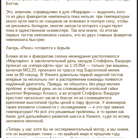
Боттас.
Это, впрочем, справедливо и для «Феррари» — выделить кого-
то из двух фаворитов чемпионата пока нельзя: при температурах
около нуля никто из гонщиков не атаковал в полную силу, чтобы
не рисковать болидом, многие запчасти которого существуют
пока в единственном экземпляре. Так или иначе, по итогам
первых тестов невозможно сказать, кто из двух главных фавритов
чемпионата быстрее.
Лагерь «Рено» готовится к борьбе
Ближе всех к фаворитам сезона неожиданно расположился
«Макларен»: в заключительный день заездов Стоффель Вандорн
проехал на «гиперсофте» круг за 1:19.854 — только три машины,
включая MCL33, проехали по трассе под Барселоной менее
чем за 80 секунд. В Уокинге довольны первой неделей тестов:
впервые за несколько лет в распоряжении команды появился
надёжный двигатель. Правда, не обошлось без ряда мелких
проблем: в первый день из-за сломавшейся колёсной гайки
вылетел Фернандо Алонсо, а во второй Стоффель Вандорн
простоял несколько часов в боксах из-за сломашвегося
крепления выхлопной трубы ценой в пару фунтов. У инженеров
также возникли сложности с охлаждением — и это при зимних
температурах! Но всё это решаемые проблемы, в то время как
базис для дальнейшего развития шасси в Уокинге, судя по всему,
заложили неплохой.
«Теперь у нас хотя бы не экспериментальный мотор, и мы знаем,
что он выигрывает гонки — по крайней мере в прошлом году