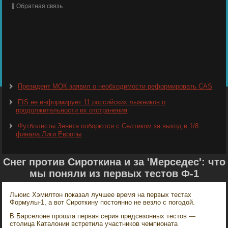
Обратная связь
Президент МОК заявил о необходимости реформировать CAS
FIS не информирует 11 российских лыжников о
продолжительности их отстранения
Футболисты Зенита поборются с Селтиком за выход в 1/8
финала Лиги Европы
Снег против Сироткина и за 'Мерседес': что
мы поняли из первых тестов Ф-1
Льюис Хэмилтон показал лучшее время на первых тестах
Формулы-1, а вот Сироткину постоянно не везло с погодой.
В Барселоне прошла первая серия предсезонных тестов —
столица Каталонии встретила участников чемпионата