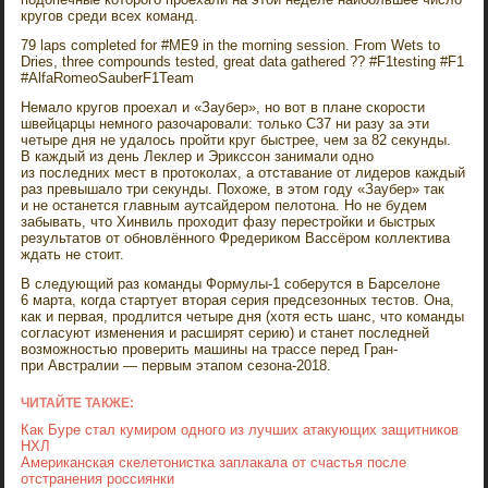
кругов среди всех команд.
79 laps completed for #ME9 in the morning session. From Wets to
Dries, three compounds tested, great data gathered ?? #F1testing #F1
#AlfaRomeoSauberF1Team
Немало кругов проехал и «Заубер», но вот в плане скорости
швейцарцы немного разочаровали: только C37 ни разу за эти
четыре дня не удалось пройти круг быстрее, чем за 82 секунды.
В каждый из день Леклер и Эрикссон занимали одно
из последних мест в протоколах, а отставание от лидеров каждый
раз превышало три секунды. Похоже, в этом году «Заубер» так
и не останется главным аутсайдером пелотона. Но не будем
забывать, что Хинвиль проходит фазу перестройки и быстрых
результатов от обновлённого Фредериком Вассёром коллектива
ждать не стоит.
В следующий раз команды Формулы-1 соберутся в Барселоне
6 марта, когда стартует вторая серия предсезонных тестов. Она,
как и первая, продлится четыре дня (хотя есть шанс, что команды
согласуют изменения и расширят серию) и станет последней
возможностью проверить машины на трассе перед Гран-
при Австралии — первым этапом сезона-2018.
ЧИТАЙТЕ ТАКЖЕ:
Как Буре стал кумиром одного из лучших атакующих защитников
НХЛ
Американская скелетонистка заплакала от счастья после
отстранения россиянки