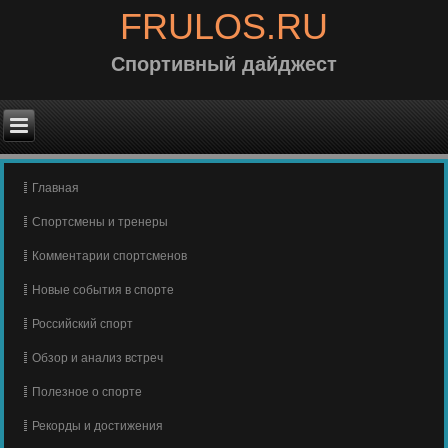
FRULOS.RU
Спортивный дайджест
Главная
Спортсмены и тренеры
Комментарии спортсменов
Новые события в спорте
Российский спорт
Обзор и анализ встреч
Полезное о спорте
Рекорды и достижения