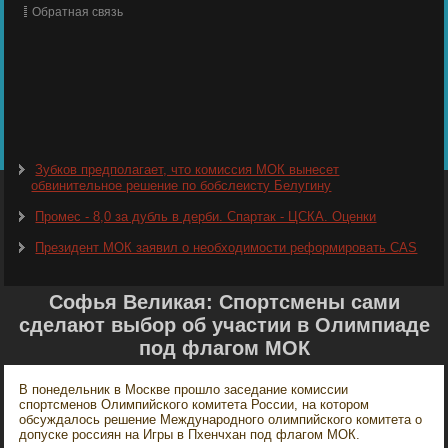
Обратная связь
Зубков предполагает, что комиссия МОК вынесет
обвинительное решение по бобслеисту Белугину
Промес - 8,0 за дубль в дерби. Спартак - ЦСКА. Оценки
Президент МОК заявил о необходимости реформировать CAS
Софья Великая: Спортсмены сами
сделают выбор об участии в Олимпиаде
под флагом МОК
В понедельник в Москве прошло заседание комиссии
спортсменов Олимпийского комитета России, на котором
обсуждалось решение Международного олимпийского комитета о
допуске россиян на Игры в Пхенчхан под флагом МОК.