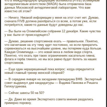
что в Международную федерацию волейбола (FIVB) Всемирным
антидопинговым агентством (WADA) была отправлена база
данных Московской антидопинговой лаборатории. Что вам
известно об этом?
— Ничего. Никакой информации у меня на этот счет нет. Думаю,
сначала FIVB должна разобраться со всем, а потом уже, если
потребуется, какие-то данные будут доведены до нас.
— Вы были на Олимпийском собрании 12 декабря. Какие чувства
у вас были от происходящего?
— Думаю, решение спортсменов ехать — правильное. Понятно,
что нагнетание на эту тему идет постоянно, но если прекратить
соревноваться на высочайшем уровне, мы потеряем куда больше.
Каждая Олимпиада — это новая веха в любом виде спорта.
Понятно, что ехать при таких ограничениях касательно гимна,
флага и герба тяжело, но мы все равно будет болеть за наших
спортсменов.
— Еще один неразрешенный пока вопрос: когда определится
новый главный тренер женской сборной?
— В середине января на заседании президиума ВФВ. Экспертный
совет выдвинул две кандидатуры — Вадима Панкова и Ришата
Гилязутдинова.
— Сейчас шансы 50 на 50?
— Да. Даже во время Экспертного совета мнения разделись
примерно поровну.