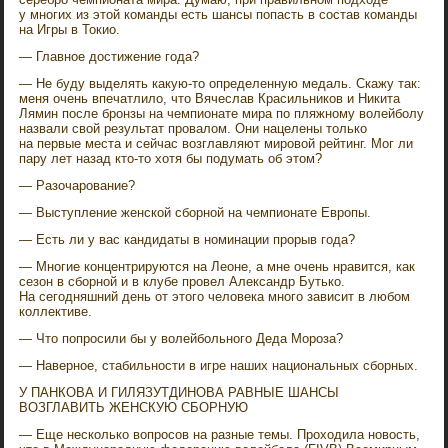
у многих из этой команды есть шансы попасть в состав команды
на Игры в Токио.
— Главное достижение года?
— Не буду выделять какую-то определенную медаль. Скажу так:
меня очень впечатлило, что Вячеслав Красильников и Никита
Лямин после бронзы на чемпионате мира по пляжному волейболу
назвали свой результат провалом. Они нацелены только
на первые места и сейчас возглавляют мировой рейтинг. Мог ли
пару лет назад кто-то хотя бы подумать об этом?
— Разочарование?
— Выступление женской сборной на чемпионате Европы.
— Есть ли у вас кандидаты в номинации прорыв года?
— Многие концентрируются на Леоне, а мне очень нравится, как
сезон в сборной и в клубе провел Александр Бутько.
На сегодняшний день от этого человека много зависит в любом
коллективе.
— Что попросили бы у волейбольного Деда Мороза?
— Наверное, стабильности в игре наших национальных сборных.
У ПАНКОВА И ГИЛЯЗУТДИНОВА РАВНЫЕ ШАНСЫ
ВОЗГЛАВИТЬ ЖЕНСКУЮ СБОРНУЮ
— Еще несколько вопросов на разные темы. Проходила новость,