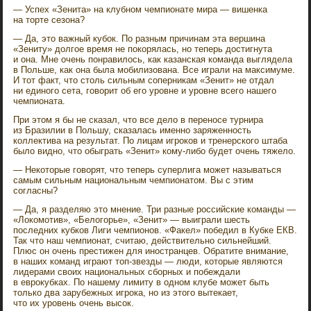
— Успех «Зенита» на клубном чемпионате мира — вишенка
на торте сезона?
— Да, это важный кубок. По разным причинам эта вершина
«Зениту» долгое время не покорялась, но теперь достигнута
и она. Мне очень понравилось, как казанская команда выглядела
в Польше, как она была мобилизована. Все играли на максимуме.
И тот факт, что столь сильным соперникам «Зенит» не отдал
ни единого сета, говорит об его уровне и уровне всего нашего
чемпионата.
При этом я бы не сказал, что все дело в переносе турнира
из Бразилии в Польшу, сказалась именно заряженность
коллектива на результат. По лицам игроков и тренерского штаба
было видно, что обыграть «Зенит» кому-либо будет очень тяжело.
— Некоторые говорят, что теперь суперлига может называться
самым сильным национальным чемпионатом. Вы с этим
согласны?
— Да, я разделяю это мнение. Три разные российские команды —
«Локомотив», «Белогорье», «Зенит» — выиграли шесть
последних кубков Лиги чемпионов. «Факел» победил в Кубке ЕКВ.
Так что наш чемпионат, считаю, действительно сильнейший.
Плюс он очень престижен для иностранцев. Обратите внимание,
в наших команд играют топ-звезды — люди, которые являются
лидерами своих национальных сборных и побеждали
в еврокубках. По нашему лимиту в одном клубе может быть
только два зарубежных игрока, но из этого вытекает,
что их уровень очень высок.