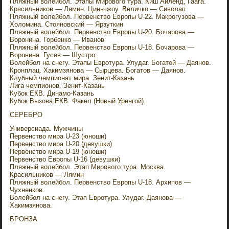
Пляжный волейбол. Этапы Мирового тура. Киш Айленд, Гаага.
Красильников — Лямин. Циньчжоу. Величко — Сиволап
Пляжный волейбол. Первенство Европы U-22. Макрогузова —
Холомина. Стояновский — Ярзуткин
Пляжный волейбол. Первенство Европы U-20. Бочарова —
Воронина. Горбенко — Иванов
Пляжный волейбол. Первенство Европы U-18. Бочарова —
Воронина. Гусев — Шустро
Волейбол на снегу. Этапы Евротура. Улудаг. Богатой — Даянов.
Кронплац. Хакимзянова — Сырцева. Богатов — Даянов.
Клубный чемпионат мира. Зенит-Казань
Лига чемпионов. Зенит-Казань
Кубок ЕКВ. Динамо-Казань
Кубок Вызова ЕКВ. Факел (Новый Уренгой).
СЕРЕБРО
Универсиада. Мужчины
Первенство мира U-23 (юноши)
Первенство мира U-20 (девушки)
Первенство мира U-19 (юноши)
Первенство Европы U-16 (девушки)
Пляжный волейбол. Этап Мирового тура. Москва.
Красильников — Лямин
Пляжный волейбол. Первенство Европы U-18. Архипов —
Чухненков
Волейбол на снегу. Этап Евротура. Улудаг. Даянова —
Хакимзянова.
БРОНЗА