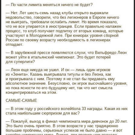
— По части лимита меняться ничего не будет?
— Нет. Лет шесть-семь назад клубы открыто выражали
недовольство, говорили, что без легионеров в Европе ничего
не выиграть, требовали ослабить лимит. Но время показало,
что не все упирается в иностранцев. Если правильно налажен
процесс, то клуб получает подпитку от вторых команд, которые
участвуют в Молодежной лиге. При юниорах уровня сборной
России по своему возрасту необходимость в легионерах
отпадает.
— В зарубежной прессе появляются слухи, что Вильфредо Леон
может уйти в итальянский чемпионат. Это будет потерей
для суперлиги?
— Леон еще никуда не ушел. И он — лишь один игроков
из «Зенита». Казань выигрывала титулы и без Леона, как
и проигрывала с ним. Поэтому я не стал бы придавать ему
абсолютное значение. Безусловно, он игрок высочайшего уровня,
но пока ясности по его будущему нет, так что нет смысла
концентрироваться на этом.
САМЫЕ-САМЫЕ
— В этом году у российского волейбола 33 награды. Какая из них
стала наибольшим сюрпризом для вас?
— Пожалуй, выход в финал чемпионата мира девчонок до 20 лет.
Это было очень приятно. В этом возрасте у нас традиционно
большие проблемы, серьезных успехов не было давно — и вот
серебро чемпионата мира. Думаю, при правильном подходе