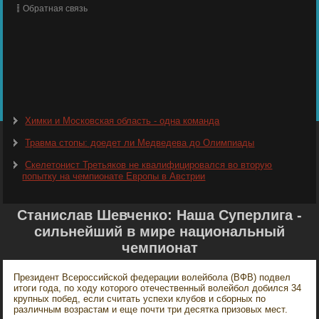
Обратная связь
Химки и Московская область - одна команда
Травма стопы: доедет ли Медведева до Олимпиады
Скелетонист Третьяков не квалифицировался во вторую
попытку на чемпионате Европы в Австрии
Станислав Шевченко: Наша Суперлига -
сильнейший в мире национальный
чемпионат
Президент Всероссийской федерации волейбола (ВФВ) подвел
итоги года, по ходу которого отечественный волейбол добился 34
крупных побед, если считать успехи клубов и сборных по
различным возрастам и еще почти три десятка призовых мест.