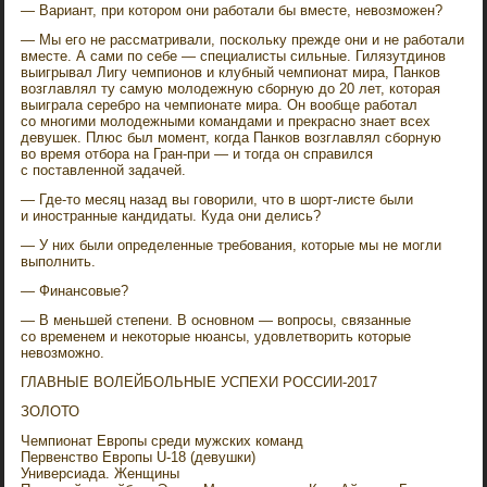
— Вариант, при котором они работали бы вместе, невозможен?
— Мы его не рассматривали, поскольку прежде они и не работали
вместе. А сами по себе — специалисты сильные. Гилязутдинов
выигрывал Лигу чемпионов и клубный чемпионат мира, Панков
возглавлял ту самую молодежную сборную до 20 лет, которая
выиграла серебро на чемпионате мира. Он вообще работал
со многими молодежными командами и прекрасно знает всех
девушек. Плюс был момент, когда Панков возглавлял сборную
во время отбора на Гран-при — и тогда он справился
с поставленной задачей.
— Где-то месяц назад вы говорили, что в шорт-листе были
и иностранные кандидаты. Куда они делись?
— У них были определенные требования, которые мы не могли
выполнить.
— Финансовые?
— В меньшей степени. В основном — вопросы, связанные
со временем и некоторые нюансы, удовлетворить которые
невозможно.
ГЛАВНЫЕ ВОЛЕЙБОЛЬНЫЕ УСПЕХИ РОССИИ-2017
ЗОЛОТО
Чемпионат Европы среди мужских команд
Первенство Европы U-18 (девушки)
Универсиада. Женщины