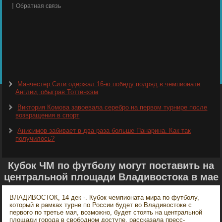
Обратная связь
Манчестер Сити одержал 16-ю победу подряд в чемпионате
Англии, обыграв Тоттенхэм
Виктория Комова завоевала серебро на первом турнире после
возвращения в спорт
Анисимов забивает в два раза больше Панарина. Как так
получилось?
Кубок ЧМ по футболу могут поставить на
центральной площади Владивостока в мае
ВЛАДИВОСТОК, 14 дек -. Кубок чемпионата мира по футболу,
который в рамках турне по России будет во Владивостоке с
первого по третье мая, возможно, будет стоять на центральной
площади города в свободном доступе, рассказала пресс-