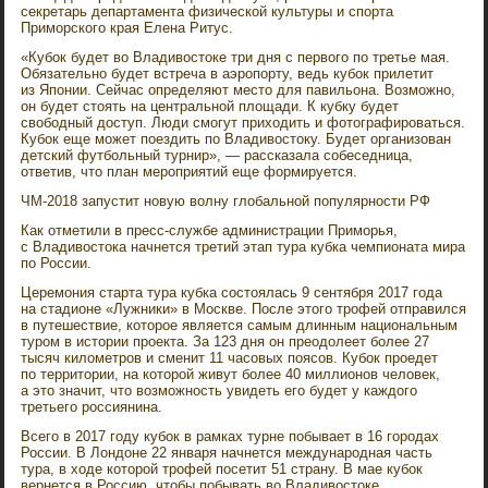
секретарь департамента физической культуры и спорта
Приморского края Елена Ритус.
«Кубок будет во Владивостоке три дня с первого по третье мая.
Обязательно будет встреча в аэропорту, ведь кубок прилетит
из Японии. Сейчас определяют место для павильона. Возможно,
он будет стоять на центральной площади. К кубку будет
свободный доступ. Люди смогут приходить и фотографироваться.
Кубок еще может поездить по Владивостоку. Будет организован
детский футбольный турнир», — рассказала собеседница,
ответив, что план мероприятий еще формируется.
ЧМ-2018 запустит новую волну глобальной популярности РФ
Как отметили в пресс-службе администрации Приморья,
с Владивостока начнется третий этап тура кубка чемпионата мира
по России.
Церемония старта тура кубка состоялась 9 сентября 2017 года
на стадионе «Лужники» в Москве. После этого трофей отправился
в путешествие, которое является самым длинным национальным
туром в истории проекта. За 123 дня он преодолеет более 27
тысяч километров и сменит 11 часовых поясов. Кубок проедет
по территории, на которой живут более 40 миллионов человек,
а это значит, что возможность увидеть его будет у каждого
третьего россиянина.
Всего в 2017 году кубок в рамках турне побывает в 16 городах
России. В Лондоне 22 января начнется международная часть
тура, в ходе которой трофей посетит 51 страну. В мае кубок
вернется в Россию, чтобы побывать во Владивостоке,