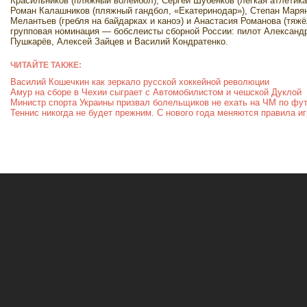
Красильников (пляжный волейбол), Сергей Шубенков (лёгкая атлетика)
Роман Калашников (пляжный гандбол, «Екатеринодар»), Степан Маряня
Мелантьев (гребля на байдарках и каноэ) и Анастасия Романова (тяж
групповая номинация — бобслеисты сборной России: пилот Александ
Пушкарёв, Алексей Зайцев и Василий Кондратенко.
ЧИТАЙТЕ ТАКЖЕ:
Василий Кошечкин как зеркало русской хоккейной революции
Амур на сборе в Чехии сыграет с Автомобилистом и чешской Дуклой
Министр спорта Украины призвал болельщиков не ехать на ЧМ по фу
Теннис никогда не будет прежним. С нового года меняются правила и