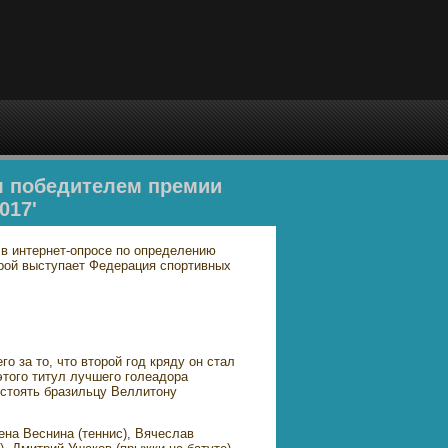
л победителем премии
017'
в интернет-опросе по определению
орой выступает Федерация спортивных
 за то, что второй год кряду он стал
того титул лучшего голеадора
тстоять бразильцу Веллитону
ена Веснина (теннис), Вячеслав