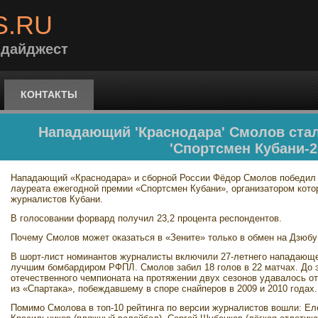
S.RU
 дайджест
КОНТАКТЫ
Нападающий 'Краснодара' Смолов ста
'Спортсмен Кубани-2
Нападающий «Краснодара» и сборной России Фёдор Смолов победил 
лауреата ежегодной премии «Спортсмен Кубани», организатором кот
журналистов Кубани.
В голосовании форвард получил 23,2 процента респондентов.
Почему Смолов может оказаться в «Зените» только в обмен на Дзюбу
В шорт-лист номинантов журналисты включили 27-летнего нападающего
лучшим бомбардиром РФПЛ. Смолов забил 18 голов в 22 матчах. До э
отечественного чемпионата на протяжении двух сезонов удавалось о
из «Спартака», побеждавшему в споре снайперов в 2009 и 2010 годах.
Помимо Смолова в топ-10 рейтинга по версии журналистов вошли: Ел