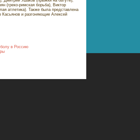
, Дмитрий Ушаков (прыжки на батуте),
н (греко-римская борьба), Виктор
ёлая атлетика). Также была представлена
р Касьянов и разгоняющие Алексей
тболу в Россию
гры