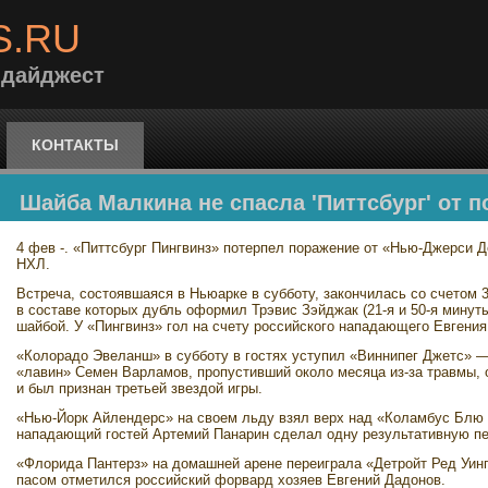
S.RU
 дайджест
КОНТАКТЫ
Шайба Малкина не спасла 'Питтсбург' от п
4 фев -. «Питтсбург Пингвинз» потерпел поражение от «Нью-Джерси Д
НХЛ.
Встреча, состоявшаяся в Ньюарке в субботу, закончилась со счетом 3:1 
в составе которых дубль оформил Трэвис Зэйджак (21-я и 50-я минуты
шайбой. У «Пингвинз» гол на счету российского нападающего Евгения 
«Колорадо Эвеланш» в субботу в гостях уступил «Виннипег Джетс» — 0:
«лавин» Семен Варламов, пропустивший около месяца из-за травмы, о
и был признан третьей звездой игры.
«Нью-Йорк Айлендерс» на своем льду взял верх над «Коламбус Блю Дж
нападающий гостей Артемий Панарин сделал одну результативную пе
«Флорида Пантерз» на домашней арене переиграла «Детройт Ред Уингз» 
пасом отметился российский форвард хозяев Евгений Дадонов.