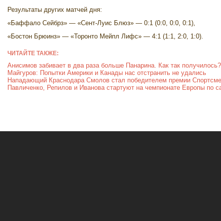
Результаты других матчей дня:
«Баффало Сейбрз» — «Сент-Луис Блюз» — 0:1 (0:0, 0:0, 0:1),
«Бостон Брюинз» — «Торонто Мейпл Лифс» — 4:1 (1:1, 2:0, 1:0).
ЧИТАЙТЕ ТАКЖЕ:
Анисимов забивает в два раза больше Панарина. Как так получилось?
Майгуров: Попытки Америки и Канады нас отстранить не удались
Нападающий Краснодара Смолов стал победителем премии Спортсме
Павличенко, Репилов и Иванова стартуют на чемпионате Европы по с