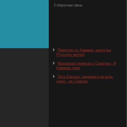
Обратная связь
Поветкин vs Хаммер: распутье
Русского витязя
Маскерано приехал к Спартаку. И
Каррера тоже
Лига Европы: надеемся на всех,
даже - на Спартак