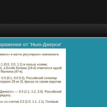
оражения от 'Нью-Джерси'
евилз» в матче регулярного чемпионата
(0:0, 2:0, 1:1) в пользу хозяев,
), а Блэйк Колман (24-я) отметился одной
Малкина (47-я).
3 (0:1, 0:0 0:2). Российский голкипер
тразил 29 из 31 броска по своим воротам
екетс» — 4:3 (1:1, 1:2, 2:0). Российский
редачу.
со счетом 3:2 (1:0, 1:1, 1:1). Голевым